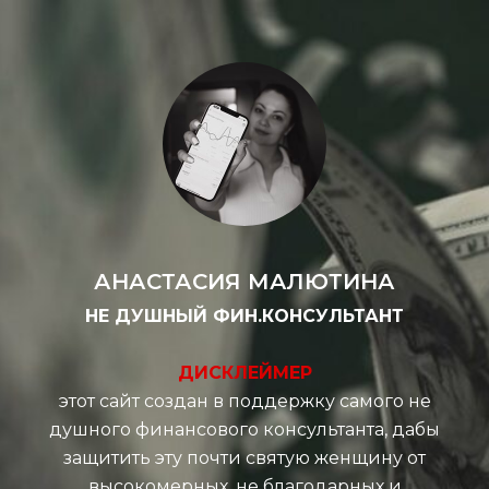
АНАСТАСИЯ МАЛЮТИНА
НЕ ДУШНЫЙ ФИН.КОНСУЛЬТАНТ
ДИСКЛЕЙМЕР
этот сайт создан в поддержку самого не
душного финансового консультанта, дабы
защитить эту
почти святую женщину
от
высокомерных, не благодарных и