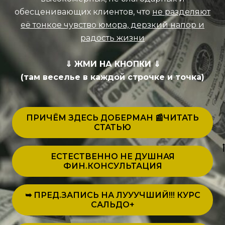
обесценивающих клиентов, что
не разделяют
её тонкое чувство юмора, дерзкий напор и
радость жизни
⇓︎ ЖМИ НА КНОПКИ ⇓︎
(там веселье в каждой строчке и точка)
ПРИЧЁМ ЗДЕСЬ ДОБЕРМАН 📰ЧИТАТЬ
СТАТЬЮ
ЕСТЕСТВЕННО НЕ ДУШНАЯ
ФИН.КОНСУЛЬТАЦИЯ
➥︎ ПРЕД.ЗАПИСЬ НА ЛУУУЧШИЙ!!! КУРС
САЛЬДО+